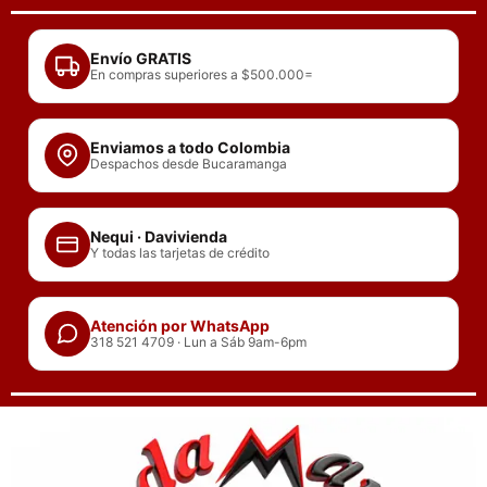
Ir
al
Envío GRATIS
contenido
En compras superiores a $500.000=
Enviamos a todo Colombia
Despachos desde Bucaramanga
Nequi · Davivienda
Y todas las tarjetas de crédito
Atención por WhatsApp
318 521 4709 · Lun a Sáb 9am-6pm