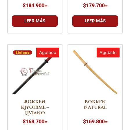
$
184.900
=
$
179.700
=
LEER MÁS
LEER MÁS
Agotado
Agotado
Bokken
Bokken
Kiyohime –
natural
Liviano
$
168.700
=
$
169.800
=