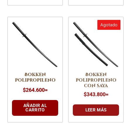
Agotado
Bokken
Bokken
polipropileno
polipropileno
con saya
$
264.600
=
$
343.800
=
AÑADIR AL
CARRITO
LEER MÁS