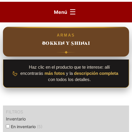
☰
Menú
ARMAS
Bokken y Shinai
Haz clic en el producto que te interese: allí
encontrarás
más fotos
y la
descripción completa
con todos los detalles.
FILTROS
Inventario
En inventario
(5)