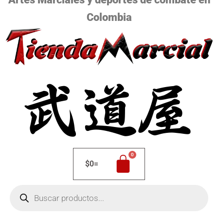
Colombia
$
0
=
Búsqueda
de
productos