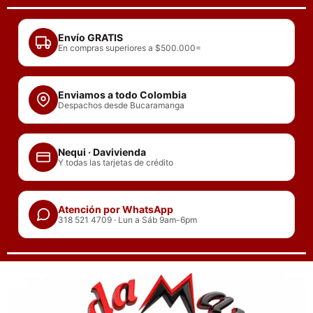
Ir
al
Envío GRATIS
contenido
En compras superiores a $500.000=
Enviamos a todo Colombia
Despachos desde Bucaramanga
Nequi · Davivienda
Y todas las tarjetas de crédito
Atención por WhatsApp
318 521 4709 · Lun a Sáb 9am-6pm