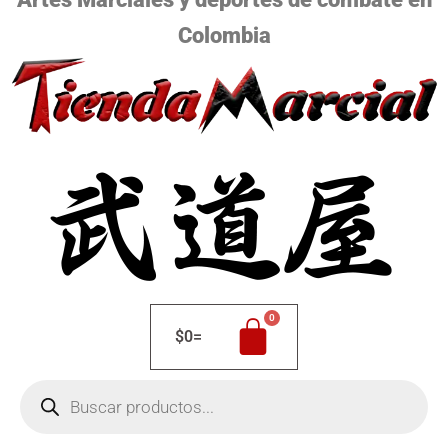
Colombia
$
0
=
Búsqueda
de
productos