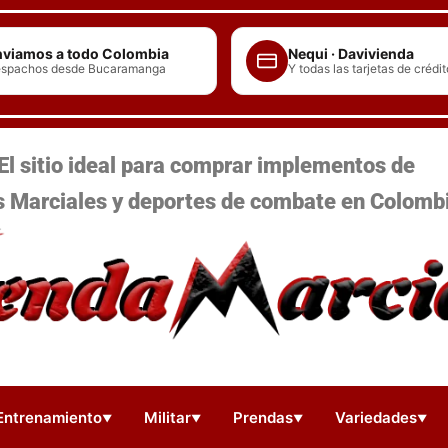
viamos a todo Colombia
Nequi · Davivienda
spachos desde Bucaramanga
Y todas las tarjetas de crédit
El sitio ideal para comprar implementos de
s Marciales y deportes de combate en Colomb
Entrenamiento
Militar
Prendas
Variedades
▼
▼
▼
▼