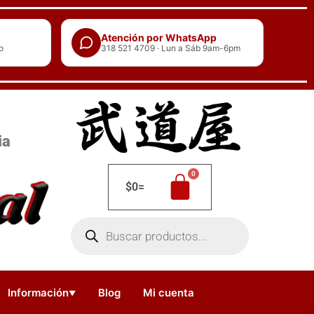
Atención por WhatsApp
o
318 521 4709 · Lun a Sáb 9am-6pm
ia
$
0
=
Búsqueda
de
productos
Información
Blog
Mi cuenta
▼