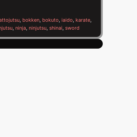
attojutsu
,
bokken
,
bokuto
,
iaido
,
karate
,
njutsu
,
ninja
,
ninjutsu
,
shinai
,
sword