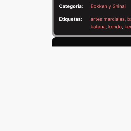
Categoría:
Bokken y Shinai
Etiquetas:
artes marciales
,
b
katana
,
kendo
,
ke