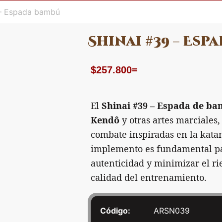
 – Espada bambú
Shinai #39 – Esp
$
257.800
=
El
Shinai #39 – Espada de b
Kendô
y otras artes marciales,
combate inspiradas en la kata
implemento es fundamental pa
autenticidad y minimizar el ri
calidad del entrenamiento.
Código:
ARSN039