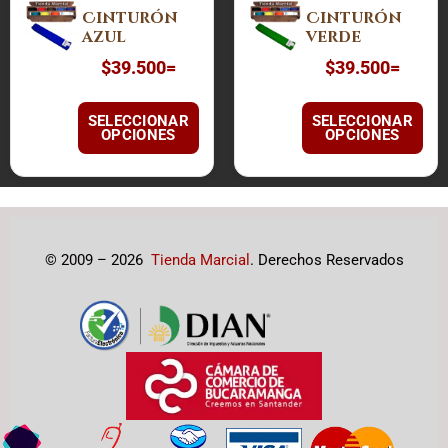
Cinturón
Cinturón
producto
producto
azul
verde
tiene
tiene
$
39.500
=
$
39.500
=
múltiples
múltiples
variantes.
variantes.
Las
Las
SELECCIONAR
SELECCIONAR
OPCIONES
OPCIONES
opciones
opciones
se
se
pueden
pueden
elegir
elegir
en
en
© 2009 – 2026
Tienda Marcial
. Derechos Reservados
la
la
página
página
de
de
producto
producto