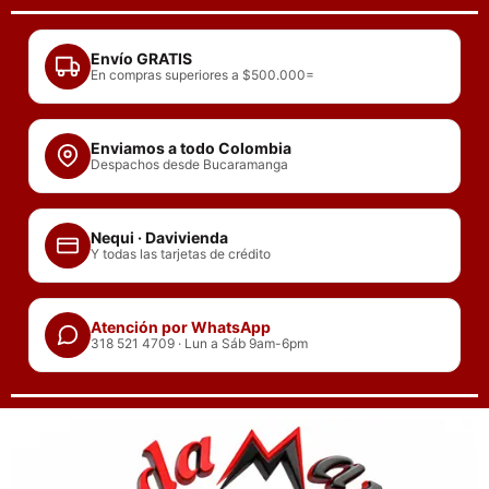
Ir
al
Envío GRATIS
contenido
En compras superiores a $500.000=
Enviamos a todo Colombia
Despachos desde Bucaramanga
Nequi · Davivienda
Y todas las tarjetas de crédito
Atención por WhatsApp
318 521 4709 · Lun a Sáb 9am-6pm