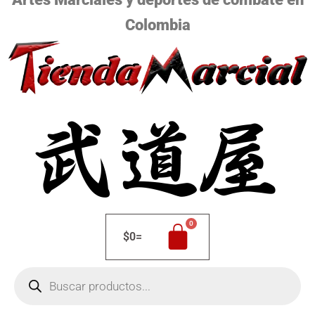
Colombia
$
0
=
Búsqueda
de
productos