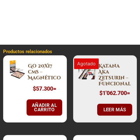
en estética y funcionalidad.
¡Adquiere tu Bokken Vinotinto hoy mismo y siente la
diferencia en cada movimiento!
Productos relacionados
Agotado
Go 20X17
Katana
cms –
Aka
Magnético
Zetsurin –
Funcional
$
57.300
=
$
1'062.700
=
AÑADIR AL
CARRITO
LEER MÁS
Este
Este