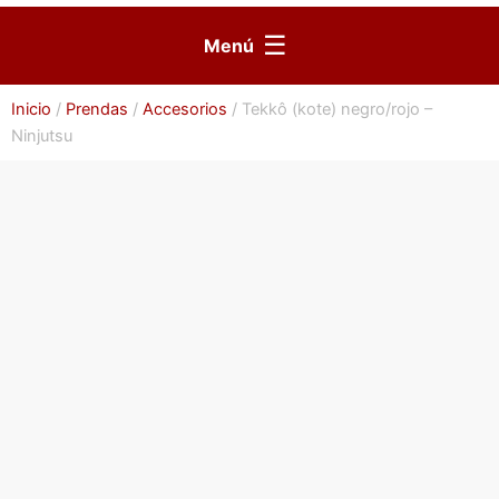
☰
Menú
Inicio
/
Prendas
/
Accesorios
/ Tekkô (kote) negro/rojo –
Ninjutsu