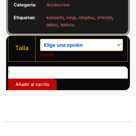
Categoría:
Accesorios
Etiquetas:
kunoichi
,
ninja
,
ninjutsu
,
shinobi
,
tekko
,
tekkou
Tekkô
(kote)
Talla
negro/rojo
Limpiar
-
Ninjutsu
cantidad
Añadir al carrito
Descripción
Información adicional
Los tekkô (
手 甲
) son piezas para proteger las muñecas y