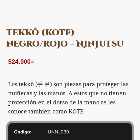
Tekkô (kote)
negro/rojo – Ninjutsu
$
24.000
=
Los tekkô (
手 甲
) son piezas para proteger las
muñecas y las manos. A estos que no tienen
protección en el dorso de la mano se les
conoce también como KOTE.
Código:
UNNJ030