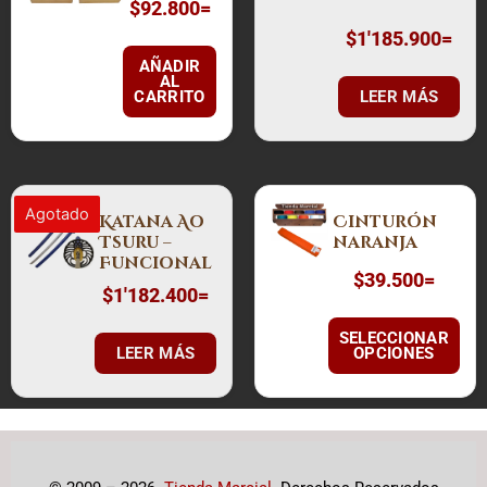
$
92.800
=
$
1'185.900
=
AÑADIR
AL
CARRITO
LEER MÁS
Este
Agotado
Katana Ao
Cinturón
producto
Tsuru –
naranja
tiene
Funcional
múltiples
$
39.500
=
$
1'182.400
=
variantes.
Las
SELECCIONAR
LEER MÁS
OPCIONES
opciones
se
pueden
elegir
en
la