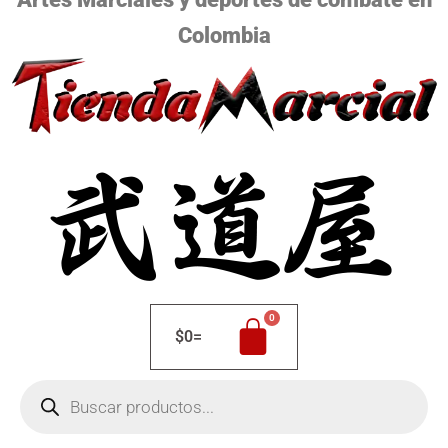
Colombia
$
0
=
Búsqueda
de
productos