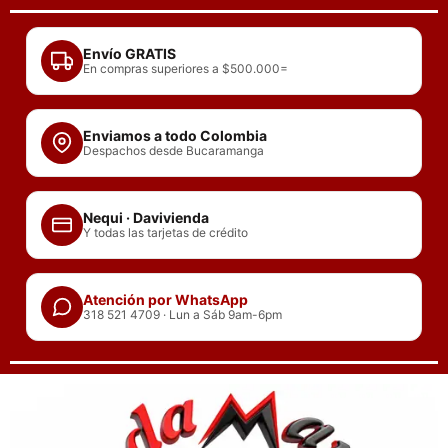
Ir
al
Envío GRATIS
contenido
En compras superiores a $500.000=
Enviamos a todo Colombia
Despachos desde Bucaramanga
Nequi · Davivienda
Y todas las tarjetas de crédito
Atención por WhatsApp
318 521 4709 · Lun a Sáb 9am-6pm