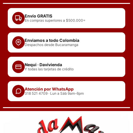
Ir
al
Envío GRATIS
contenido
En compras superiores a $500.000=
Enviamos a todo Colombia
Despachos desde Bucaramanga
Nequi · Davivienda
Y todas las tarjetas de crédito
Atención por WhatsApp
318 521 4709 · Lun a Sáb 9am-6pm