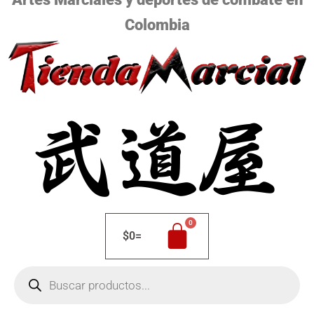
Colombia
$
0
=
Búsqueda
de
productos