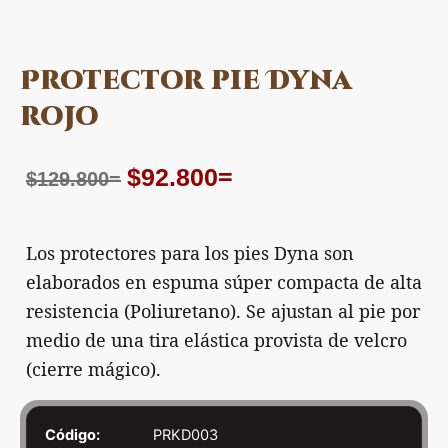
Protector pie Dyna
rojo
El
El
$
92.800
=
$
129.800
=
precio
precio
original
actual
Los protectores para los pies Dyna son
era:
es:
elaborados en espuma súper compacta de alta
$129.800=.
$92.800=.
resistencia (Poliuretano). Se ajustan al pie por
medio de una tira elástica provista de velcro
(cierre mágico).
Código:
PRKD003