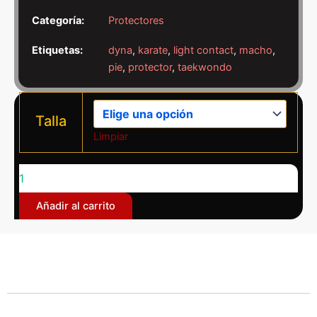
Categoría:
Protectores
Etiquetas:
dyna
,
karate
,
light contact
,
macho
,
pie
,
protector
,
taekwondo
Protector
pie
Talla
Dyna
Limpiar
rojo
cantidad
Añadir al carrito
Descripción
Información adicional
Los protectores para los pies Dyna son elaborados en