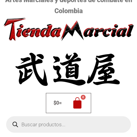
Colombia
$
0
=
Búsqueda
de
productos