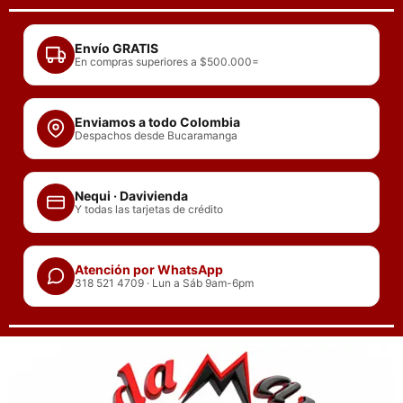
Ir
al
Envío GRATIS
contenido
En compras superiores a $500.000=
Enviamos a todo Colombia
Despachos desde Bucaramanga
Nequi · Davivienda
Y todas las tarjetas de crédito
Atención por WhatsApp
318 521 4709 · Lun a Sáb 9am-6pm