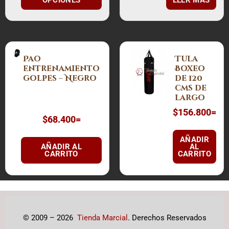
pueden
elegir
en
la
página
Pao
Tula
de
entrenamiento
Boxeo
golpes – Negro
de 120
producto
cms de
largo
$
156.800
=
$
68.400
=
AÑADIR
AÑADIR AL
AL
CARRITO
CARRITO
© 2009 – 2026
Tienda Marcial
. Derechos Reservados