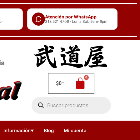
Atención por WhatsApp
o
318 521 4709 · Lun a Sáb 9am-6pm
ia
$
0
=
Búsqueda
de
productos
Información
Blog
Mi cuenta
▼