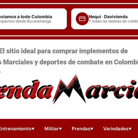
viamos a todo Colombia
Nequi · Davivienda
spachos desde Bucaramanga
Y todas las tarjetas de crédit
El sitio ideal para comprar implementos de
s Marciales y deportes de combate en Colomb
Entrenamiento
Militar
Prendas
Variedades
▼
▼
▼
▼