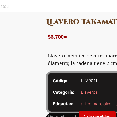
atsu
Llavero Takama
$
6.700
=
Llavero metálico de artes mar
diámetro; la cadena tiene 2 cm
Código:
LLVR011
Categoría:
Llaveros
Etiquetas:
artes marciales
,
l
Llavero
Disponibilidad:
1 disponibles