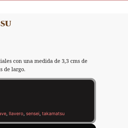
tsu
ciales con una medida de 3,3 cms de
s de largo.
lave
,
llavero
,
sensei
,
takamatsu