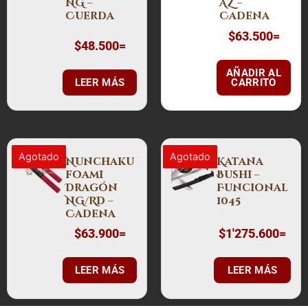
NG –
AZ –
Cuerda
Cadena
$
63.500
=
$
48.500
=
AÑADIR AL
LEER MÁS
CARRITO
Agotado
Agotado
Nunchaku
Katana
foami
Bushi –
Dragón
Funcional
NG/RD –
1045
Cadena
$
63.900
=
$
1'275.600
=
LEER MÁS
LEER MÁS