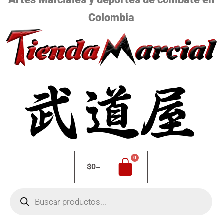
Colombia
$
0
=
Búsqueda
de
productos