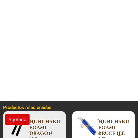
Empuñadura (tsuka): 16,5 cm
Longitud de la Hoja con Habaki: 28,5 cm
Ancho de la Hoja: 2,4 cm
Ancho de la Empuñadura: 3,6 cm
Ancho de la Funda (saya): 4 cm
Este cuchillo Samurai, más que un objeto, es una obra de
arte para adornar tu espacio con la magia y la elegancia del
Dragón Oriental.
¡Añade un toque legendario a tu colección con esta
pieza única!
Productos relacionados
Agotado
Nunchaku
Nunchaku
foami
foami
Dragón
Bruce Lee