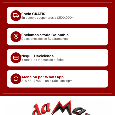
Ir
al
Envío GRATIS
contenido
En compras superiores a $500.000=
Enviamos a todo Colombia
Despachos desde Bucaramanga
Nequi · Davivienda
Y todas las tarjetas de crédito
Atención por WhatsApp
318 521 4709 · Lun a Sáb 9am-6pm