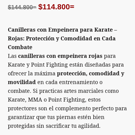
El
El
$
114.800
=
$
144.800
=
precio
precio
original
actual
Canilleras con Empeinera para Karate –
era:
es:
Rojas: Protección y Comodidad en Cada
$144.800=.
$114.800=.
Combate
Las
canilleras con empeinera rojas
para
Karate y Point Fighting están diseñadas para
ofrecer la máxima
protección, comodidad y
movilidad
en cada entrenamiento o
combate. Si practicas artes marciales como
Karate, MMA o Point Fighting, estos
protectores son el complemento perfecto para
garantizar que tus piernas estén bien
protegidas sin sacrificar tu agilidad.