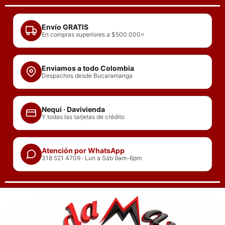
Ir
al
Envío GRATIS
contenido
En compras superiores a $500.000=
Enviamos a todo Colombia
Despachos desde Bucaramanga
Nequi · Davivienda
Y todas las tarjetas de crédito
Atención por WhatsApp
318 521 4709 · Lun a Sáb 9am-6pm