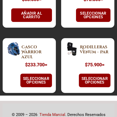
opciones
se
AÑADIR AL
SELECCIONAR
pueden
CARRITO
OPCIONES
elegir
en
la
Este
Este
página
Casco
Rodilleras
producto
producto
de
Warrior
Venum – Par
tiene
tiene
producto
azul
múltiples
múltiples
$
233.700
=
$
75.900
=
variantes.
variantes.
Las
Las
SELECCIONAR
SELECCIONAR
opciones
opciones
OPCIONES
OPCIONES
se
se
pueden
pueden
elegir
elegir
en
en
la
la
© 2009 – 2026
Tienda Marcial
. Derechos Reservados
página
página