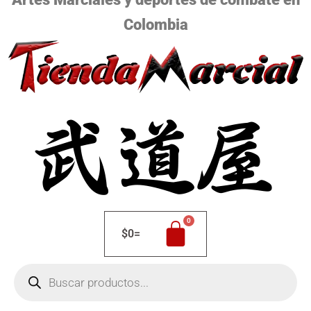
Colombia
$
0
=
Búsqueda
de
productos