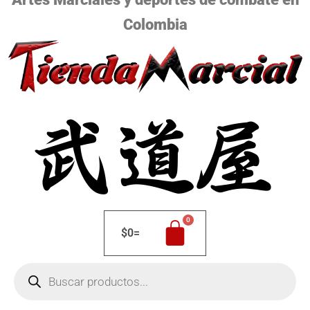
Colombia
$
0
=
Búsqueda
de
productos