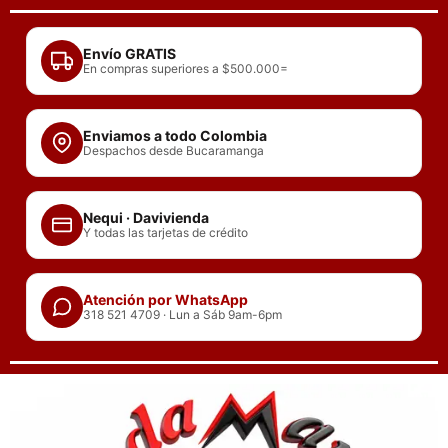
Ir
al
Envío GRATIS
contenido
En compras superiores a $500.000=
Enviamos a todo Colombia
Despachos desde Bucaramanga
Nequi · Davivienda
Y todas las tarjetas de crédito
Atención por WhatsApp
318 521 4709 · Lun a Sáb 9am-6pm