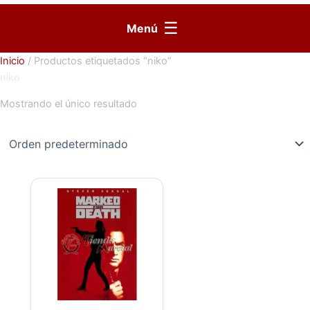
☰
Menú
Inicio
/ Productos etiquetados “niko”
niko
Mostrando el único resultado