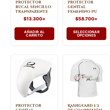
pueden
Protector
Protector
bucal sencillo
genital
elegir
transparente
Femenino PU
en
$
13.300
=
$
58.700
=
la
página
de
AÑADIR AL
SELECCIONAR
CARRITO
OPCIONES
producto
Este
Este
producto
producto
tiene
tiene
múltiples
múltiples
variantes.
variantes.
Las
Las
opciones
opciones
se
se
pueden
pueden
Protector
Rashguard 1/2