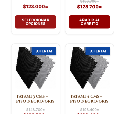
$
138.700
=
la
$
123.000
=
$
128.700
=
página
de
SELECCIONAR
AÑADIR AL
OPCIONES
CARRITO
producto
El
El
El
El
¡OFERTA!
¡OFERTA!
precio
precio
precio
prec
original
actual
original
actua
era:
es:
era:
es:
$148.700=.
$138.700=.
$198.400=.
$188
Tatami 3 cms –
Tatami 4 cms –
Piso negro/gris
Piso negro/gris
$
148.700
=
$
198.400
=