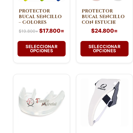
se
se
pueden
pueden
Protector
Protector
bucal sencillo
bucal sencillo
elegir
elegir
– Colores
con estuche
en
en
$
17.800
=
$
24.800
=
la
la
$
19.800
=
página
página
de
de
SELECCIONAR
SELECCIONAR
OPCIONES
OPCIONES
producto
producto
Este
producto
tiene
múltiples
variantes.
Las
opciones
se