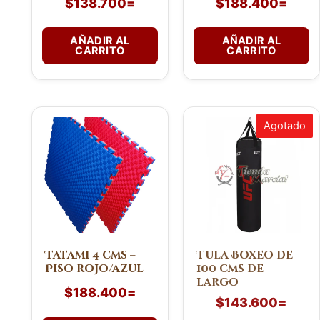
$
138.700
=
$
188.400
=
AÑADIR AL
AÑADIR AL
CARRITO
CARRITO
Agotado
Tatami 4 cms –
Tula Boxeo de
Piso rojo/azul
100 cms de
largo
$
188.400
=
$
143.600
=