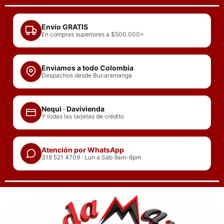
Ir
al
Envío GRATIS
contenido
En compras superiores a $500.000=
Enviamos a todo Colombia
Despachos desde Bucaramanga
Nequi · Davivienda
Y todas las tarjetas de crédito
Atención por WhatsApp
318 521 4709 · Lun a Sáb 9am-6pm