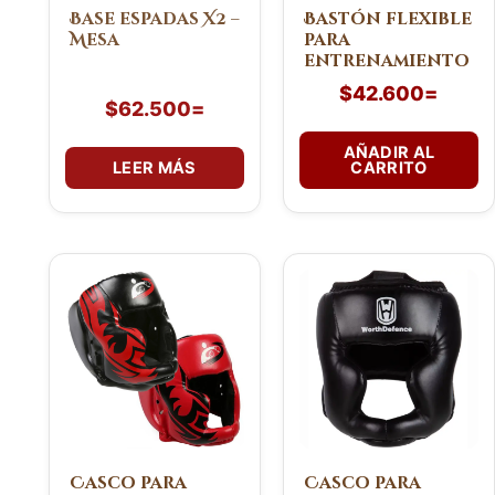
Base espadas X2 –
Bastón flexible
Mesa
para
entrenamiento
$
42.600
=
$
62.500
=
AÑADIR AL
LEER MÁS
CARRITO
Este
producto
tiene
múltiples
variantes.
Las
opciones
se
pueden
Casco para
Casco para