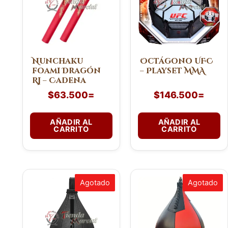
Nunchaku
Octágono UFC
foami Dragón
– Playset MMA
RJ – Cadena
$
63.500
=
$
146.500
=
AÑADIR AL
AÑADIR AL
CARRITO
CARRITO
Este
Agotado
Agotado
producto
tiene
múltiples
variantes.