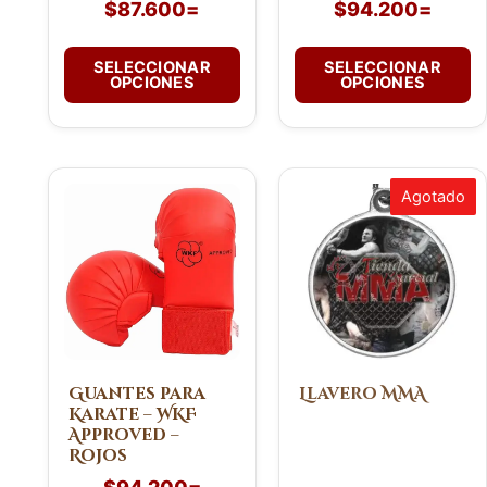
$
87.600
=
$
94.200
=
página
página
de
de
SELECCIONAR
SELECCIONAR
producto
producto
OPCIONES
OPCIONES
Este
Agotado
producto
tiene
múltiples
variantes.
Las
opciones
se
pueden
Guantes para
Llavero MMA
Karate – WKF
elegir
Approved –
en
Rojos
la