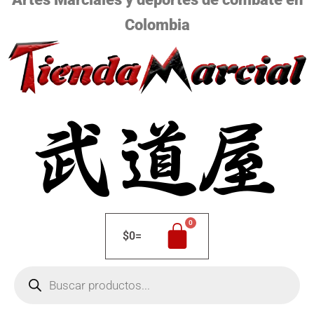
Colombia
$
0
=
Búsqueda
de
productos