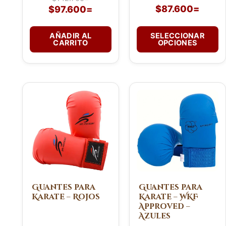
$
87.600
=
$
97.600
=
página
de
producto
AÑADIR AL
SELECCIONAR
CARRITO
OPCIONES
Este
Este
producto
producto
tiene
tiene
múltiples
múltiples
variantes.
variantes.
Las
Las
opciones
opciones
se
se
pueden
pueden
Guantes para
Guantes para
Karate – Rojos
Karate – WKF
elegir
elegir
Approved –
en
en
Azules
la
la