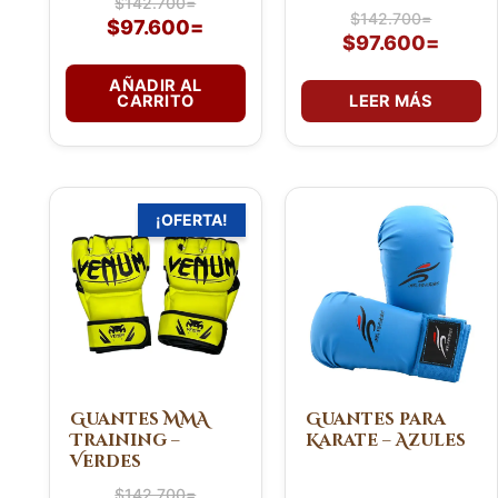
$
142.700
=
$
142.700
=
$
97.600
=
$
97.600
=
AÑADIR AL
CARRITO
LEER MÁS
El
El
Este
¡OFERTA!
precio
precio
producto
original
actual
tiene
era:
es:
múltiples
$142.700=.
$97.600=.
variantes.
Las
opciones
se
pueden
Guantes MMA
Guantes para
Training –
Karate – Azules
elegir
Verdes
en
la
$
142.700
=