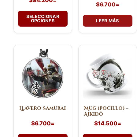
$
94.200
=
página
$
6.700
=
de
SELECCIONAR
producto
OPCIONES
LEER MÁS
Llavero Samurai
Mug (pocillo) –
Aikidô
$
6.700
=
$
14.500
=