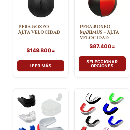
Las
opciones
se
pueden
Pera Boxeo –
Pera Boxeo
Alta velocidad
Maximus – Alta
elegir
velocidad
en
$
87.400
=
la
$
149.800
=
página
de
SELECCIONAR
LEER MÁS
OPCIONES
producto
Este
Este
producto
producto
tiene
tiene
múltiples
múltiples
variantes.
variantes.
Las
Las