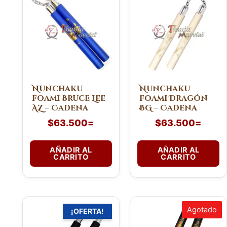
Nunchaku
Nunchaku
foami Bruce Lee
foami Dragón
AZ – Cadena
BG – Cadena
$
63.500
=
$
63.500
=
AÑADIR AL
AÑADIR AL
CARRITO
CARRITO
El
El
Agotado
¡OFERTA!
precio
precio
original
actual