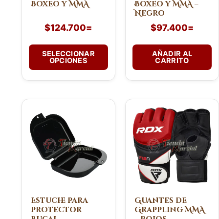
Boxeo y MMA
Boxeo y MMA –
elegir
Negro
en
$
124.700
=
$
97.400
=
la
página
de
SELECCIONAR
AÑADIR AL
OPCIONES
CARRITO
producto
Este
producto
tiene
múltiples
variantes.
Las
opciones
se
pueden
Estuche para
Guantes de
protector
Grappling MMA
elegir