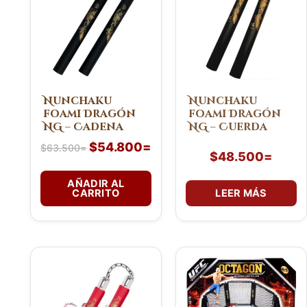
era:
es:
$63.500=.
$54.800=.
Nunchaku
Nunchaku
foami Dragón
foami Dragón
NG – Cadena
NG – Cuerda
$
54.800
=
$
63.500
=
$
48.500
=
AÑADIR AL
CARRITO
LEER MÁS