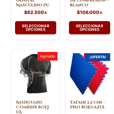
genital
de compresión –
elegir
elegir
Masculino PU
Blanco
en
en
$
62.500
=
$
106.000
=
la
la
página
página
de
de
SELECCIONAR
SELECCIONAR
OPCIONES
OPCIONES
producto
producto
El
El
Este
Agotado
¡OFERTA!
precio
preci
producto
original
actua
tiene
era:
es:
múltiples
$138.700=.
$128
variantes.
Las
opciones
se
pueden
Rashguard
Tatami 2,5 cms –
Combine BOLT
Piso rojo/azul
elegir
UA
en