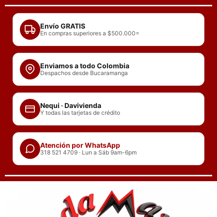
Ir
al
Envío GRATIS
contenido
En compras superiores a $500.000=
Enviamos a todo Colombia
Despachos desde Bucaramanga
Nequi · Davivienda
Y todas las tarjetas de crédito
Atención por WhatsApp
318 521 4709 · Lun a Sáb 9am-6pm