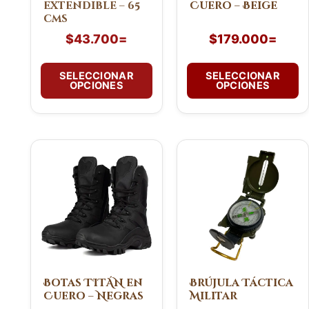
extendible – 65
Cuero – Beige
elegir
elegir
cms
en
en
$
43.700
=
$
179.000
=
la
la
página
página
de
de
SELECCIONAR
SELECCIONAR
OPCIONES
OPCIONES
producto
producto
Este
producto
tiene
múltiples
variantes.
Las
opciones
se
pueden
Botas TITÁN en
Brújula Táctica
Cuero – Negras
Militar
elegir