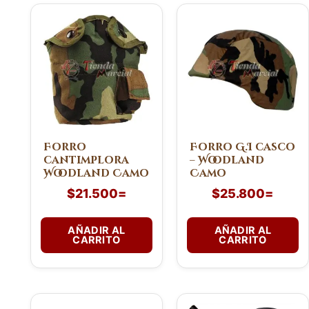
Forro
Forro G.I casco
cantimplora
– Woodland
Woodland Camo
Camo
$
21.500
=
$
25.800
=
AÑADIR AL
AÑADIR AL
CARRITO
CARRITO