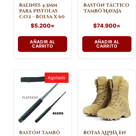
Balines 4.5mm
Bastón Táctico
para Pistolas
Tambô Navaja
CO2 – Bolsa x 60
$
5.200
=
$
74.900
=
AÑADIR AL
AÑADIR AL
CARRITO
CARRITO
Este
Este
Agotado
producto
producto
tiene
tiene
múltiples
múltiples
variantes.
variantes.
Las
Las
opciones
opciones
se
se
pueden
pueden
Bastón Tambô
Botas ALPHA en