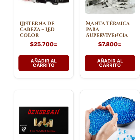
Linterna de
Manta térmica
cabeza – Led
para
color
Supervivencia
$
25.700
=
$
7.800
=
AÑADIR AL
AÑADIR AL
CARRITO
CARRITO
Este
producto
tiene
múltiples
variantes.
Las
opciones