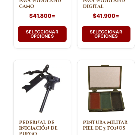
Pava woodland
Pava woodland
camo
digital
elegir
elegir
en
en
$
41.800
=
$
41.900
=
la
la
página
página
SELECCIONAR
SELECCIONAR
de
de
OPCIONES
OPCIONES
producto
producto
Pedernal de
Pintura militar
iniciación de
piel de 3 tonos
Fuego