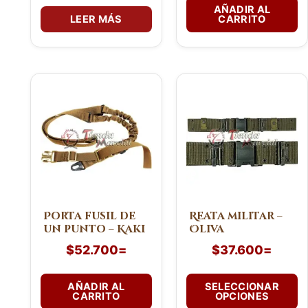
AÑADIR AL
LEER MÁS
CARRITO
Este
producto
tiene
múltiples
variantes.
Las
opciones
se
pueden
Porta fusil de
Reata militar –
un punto – Kaki
Oliva
elegir
en
$
52.700
=
$
37.600
=
la
página
AÑADIR AL
SELECCIONAR
de
CARRITO
OPCIONES