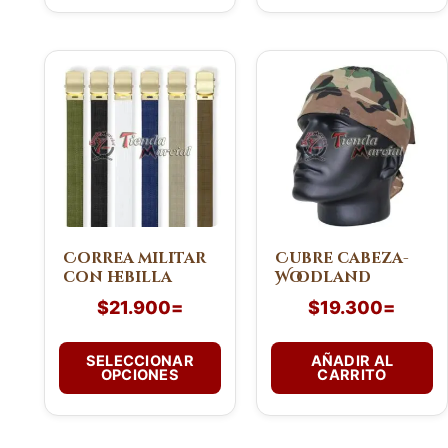
Este
producto
tiene
múltiples
variantes.
Las
opciones
se
pueden
Correa militar
Cubre cabeza-
con hebilla
Woodland
elegir
en
$
21.900
=
$
19.300
=
la
página
SELECCIONAR
AÑADIR AL
de
OPCIONES
CARRITO
producto