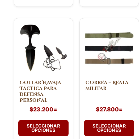
Este
Este
producto
producto
tiene
tiene
múltiples
múltiples
variantes.
variantes.
Las
Las
opciones
opciones
se
se
pueden
pueden
Collar Navaja
Correa – Reata
Táctica para
militar
elegir
elegir
Defensa
en
en
Personal
la
la
$
23.200
=
$
27.800
=
página
página
de
de
SELECCIONAR
SELECCIONAR
producto
producto
OPCIONES
OPCIONES