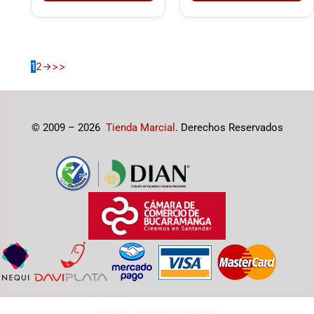
producto
1
2
→
© 2009 – 2026
Tienda Marcial
. Derechos Reservados
Diseño:
ARNOBY SINAM©