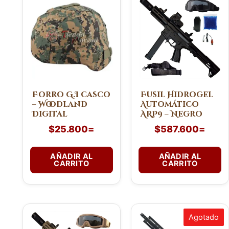
Forro G.I casco
Fusil Hidrogel
– Woodland
Automático
Digital
ARP9 – Negro
$
25.800
=
$
587.600
=
AÑADIR AL
AÑADIR AL
CARRITO
CARRITO
Agotado