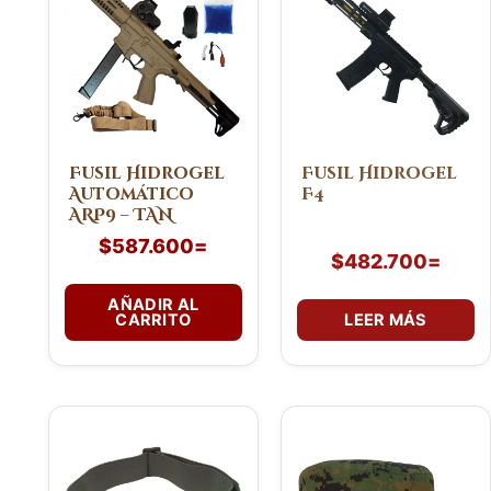
Fusil Hidrogel
Fusil Hidrogel
Automático
F4
ARP9 – TAN
$
587.600
=
$
482.700
=
AÑADIR AL
CARRITO
LEER MÁS
Este
producto
tiene