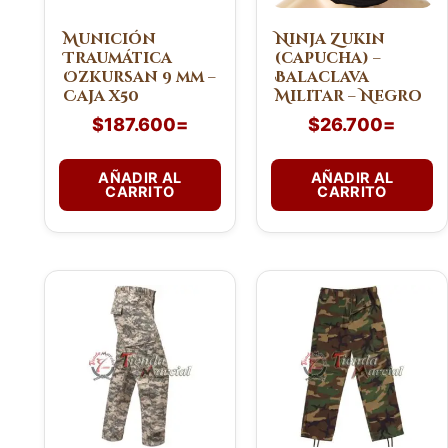
Munición
Ninja Zukin
Traumática
(capucha) –
Ozkursan 9 mm –
Balaclava
Caja x50
Militar – Negro
$
187.600
=
$
26.700
=
AÑADIR AL
AÑADIR AL
CARRITO
CARRITO
Este
Este
producto
producto
tiene
tiene
múltiples
múltiples
variantes.
variantes.
Las
Las
opciones
opciones