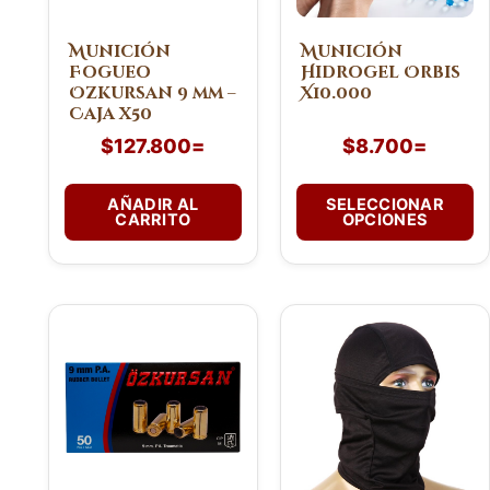
se
pueden
Munición
Munición
Fogueo
Hidrogel Orbis
elegir
Ozkursan 9 mm –
X10.000
en
Caja x50
la
$
127.800
=
$
8.700
=
página
de
AÑADIR AL
SELECCIONAR
producto
CARRITO
OPCIONES