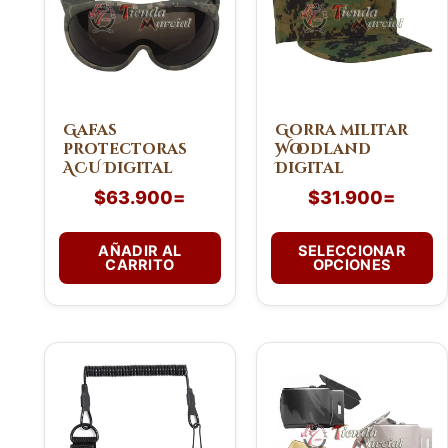
múltiples
variantes.
Las
opciones
se
pueden
Gafas
Gorra militar
protectoras
Woodland
elegir
ACU Digital
Digital
en
$
63.900
=
$
31.900
=
la
página
de
AÑADIR AL
SELECCIONAR
CARRITO
OPCIONES
producto