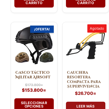
CARRITO
CARRITO
El
El
Este
Agotado
¡OFERTA!
precio
precio
producto
original
actual
tiene
era:
es:
múltiples
$173.800=.
$153.800=.
variantes.
Las
opciones
se
pueden
Casco Táctico
Cauchera
Militar Airsoft
resortera
elegir
compacta para
en
$
173.800
=
Supervivencia
la
$
153.800
=
$
26.700
=
página
de
SELECCIONAR
OPCIONES
LEER MÁS
producto