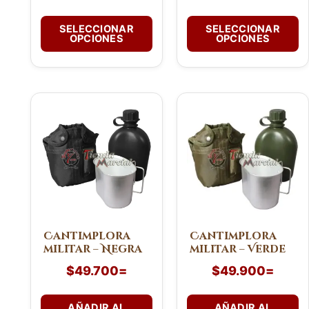
de
de
SELECCIONAR
SELECCIONAR
producto
producto
OPCIONES
OPCIONES
Cantimplora
Cantimplora
militar – Negra
militar – Verde
$
49.700
=
$
49.900
=
AÑADIR AL
AÑADIR AL