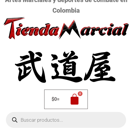
Colombia
$
0
=
Búsqueda
de
productos