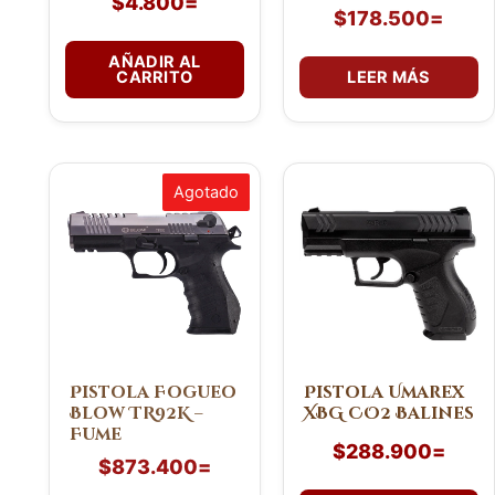
$
4.800
=
$
178.500
=
AÑADIR AL
CARRITO
LEER MÁS
Agotado
Pistola Fogueo
Pistola Umarex
Blow TR92K –
XBG CO2 Balines
Fume
$
288.900
=
$
873.400
=