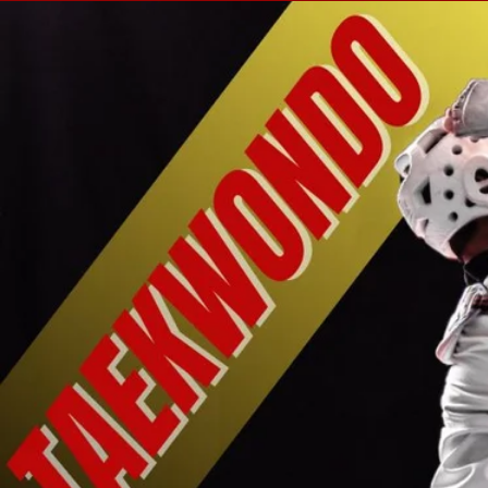
Por
ArnobySinam
/
28 de julio de 2023