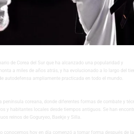
nario de Corea del Sur que ha alcanzado una popularidad y
emonta a miles de años atrás, y ha evolucionado a lo largo del t
y de autodefensa ampliamente practicada en todo el mundo.
a península coreana, donde diferentes formas de combate y téc
ros y habitantes locales desde tiempos antiguos. Se han encont
uos reinos de Goguryeo, Baekje y Silla.
lo conocemos hoy en día comenzó a tomar forma después de la