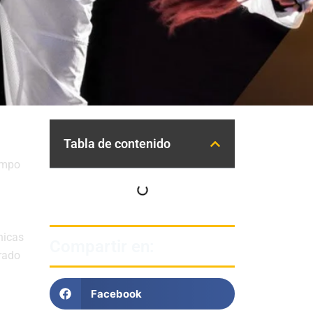
Tabla de contenido
iempo
nicas
Compartir en:
rado
Facebook