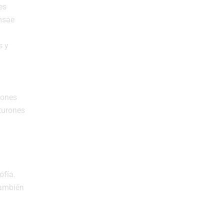
es
msae
s y
lones
nturones
y
ofía.
también