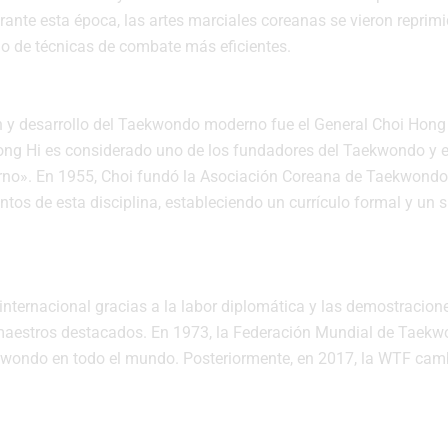
ante esta época, las artes marciales coreanas se vieron reprimi
llo de técnicas de combate más eficientes.
ón y desarrollo del Taekwondo moderno fue el General Choi Hong 
Hong Hi es considerado uno de los fundadores del Taekwondo y 
no». En 1955, Choi fundó la Asociación Coreana de Taekwondo
ntos de esta disciplina, estableciendo un currículo formal y un 
nternacional gracias a la labor diplomática y las demostracion
s maestros destacados. En 1973, la Federación Mundial de Taek
kwondo en todo el mundo. Posteriormente, en 2017, la WTF cam