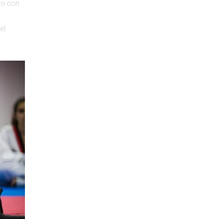
do con
el