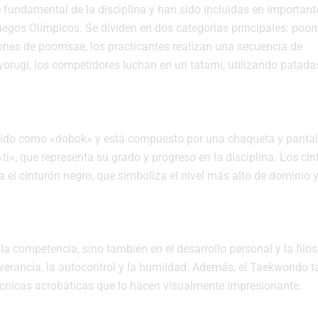
undamental de la disciplina y han sido incluidas en important
uegos Olímpicos. Se dividen en dos categorías principales: poo
ones de poomsae, los practicantes realizan una secuencia de
yorugi, los competidores luchan en un tatami, utilizando patada
ocido como «dobok» y está compuesto por una chaqueta y panta
«ti», que representa su grado y progreso en la disciplina. Los ci
a el cinturón negro, que simboliza el nivel más alto de dominio 
a competencia, sino también en el desarrollo personal y la filos
verancia, la autocontrol y la humildad. Además, el Taekwondo 
écnicas acrobáticas que lo hacen visualmente impresionante.