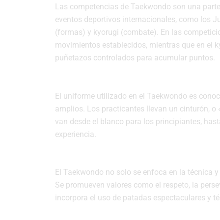
Las competencias de Taekwondo son una parte f
eventos deportivos internacionales, como los J
(formas) y kyorugi (combate). En las competici
movimientos establecidos, mientras que en el k
puñetazos controlados para acumular puntos.
Uniformes y Grados:
El uniforme utilizado en el Taekwondo es con
amplios. Los practicantes llevan un cinturón, o 
van desde el blanco para los principiantes, hast
experiencia.
Otros Detalles de Importancia:
El Taekwondo no solo se enfoca en la técnica y l
Se promueven valores como el respeto, la perse
incorpora el uso de patadas espectaculares y t