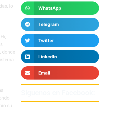
das, lo
WhatsApp
Telegram
Hi,
Twitter
es
, donde
LinkedIn
sistema
Email
es
Síguenos en Facebook:
wondo
bió su