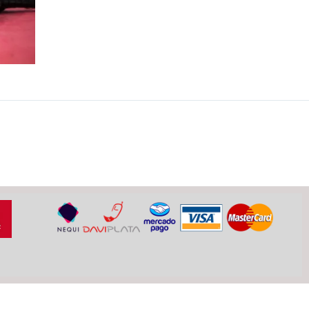
SIGUIENTE
Jûdô