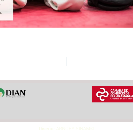
Diseño:
ARNOBY SINAM©