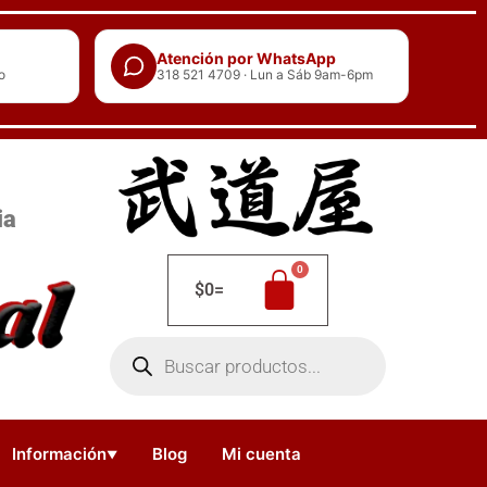
Atención por WhatsApp
o
318 521 4709 · Lun a Sáb 9am-6pm
ia
$
0
=
Búsqueda
de
productos
Información
Blog
Mi cuenta
▼