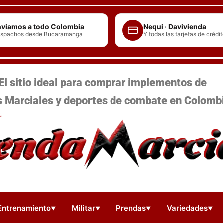
viamos a todo Colombia
Nequi · Davivienda
spachos desde Bucaramanga
Y todas las tarjetas de crédit
El sitio ideal para comprar implementos de
s Marciales y deportes de combate en Colomb
Entrenamiento
Militar
Prendas
Variedades
▼
▼
▼
▼