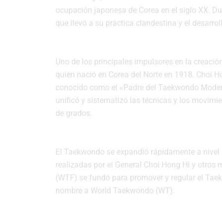
ocupación japonesa de Corea en el siglo XX. Dur
que llevó a su práctica clandestina y el desarro
Fundadores y Desarrollo Institucional:
Uno de los principales impulsores en la creaci
quien nació en Corea del Norte en 1918. Choi 
conocido como el «Padre del Taekwondo Moder
unificó y sistematizó las técnicas y los movimie
de grados.
Expansión a Todo el Mundo:
El Taekwondo se expandió rápidamente a nivel i
realizadas por el General Choi Hong Hi y otro
(WTF) se fundó para promover y regular el Tae
nombre a World Taekwondo (WT).
Competencias y Reglamentación: