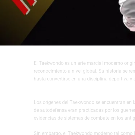
Orígenes, Fundadores y Expansión Mundial
El Taekwondo es un arte marcial moderno origi
reconocimiento a nivel global. Su historia se r
hasta convertirse en una disciplina deportiva 
Orígenes y Desarrollo:
Los orígenes del Taekwondo se encuentran en l
de autodefensa eran practicadas por los guerre
evidencias de sistemas de combate en los antig
Sin embargo, el Taekwondo moderno tal como 