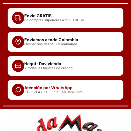
Ir
al
Envío GRATIS
contenido
En compras superiores a $500.000=
Enviamos a todo Colombia
Despachos desde Bucaramanga
Nequi · Davivienda
Y todas las tarjetas de crédito
Atención por WhatsApp
318 521 4709 · Lun a Sáb 9am-6pm