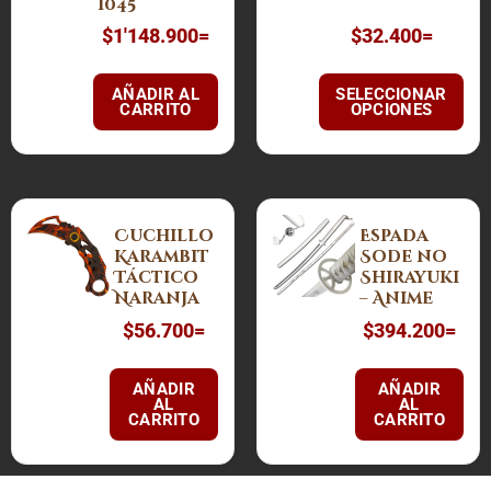
variantes.
1045
Las
$
1'148.900
=
$
32.400
=
opciones
se
AÑADIR AL
SELECCIONAR
pueden
CARRITO
OPCIONES
elegir
en
la
página
Cuchillo
Espada
de
Karambit
Sode no
producto
Táctico
Shirayuki
Naranja
– Anime
$
56.700
=
$
394.200
=
AÑADIR
AÑADIR
AL
AL
CARRITO
CARRITO