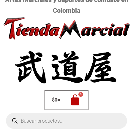
Colombia
$
0
=
Búsqueda
de
productos