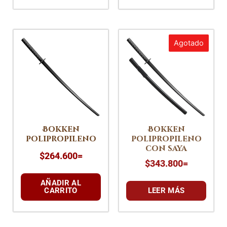
Agotado
Bokken
Bokken
polipropileno
polipropileno
con saya
$
264.600
=
$
343.800
=
AÑADIR AL
CARRITO
LEER MÁS