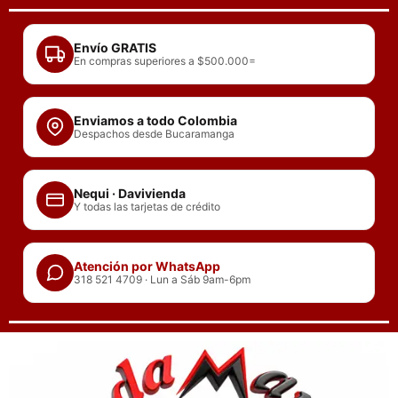
Ir
al
Envío GRATIS
contenido
En compras superiores a $500.000=
Enviamos a todo Colombia
Despachos desde Bucaramanga
Nequi · Davivienda
Y todas las tarjetas de crédito
Atención por WhatsApp
318 521 4709 · Lun a Sáb 9am-6pm