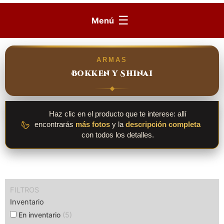
☰
Menú
ARMAS
Bokken y Shinai
Haz clic en el producto que te interese: allí
encontrarás
más fotos
y la
descripción completa
con todos los detalles.
FILTROS
Inventario
En inventario
(5)