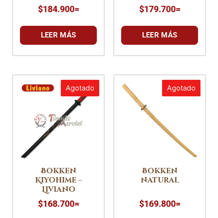
$
184.900
=
$
179.700
=
LEER MÁS
LEER MÁS
Agotado
Agotado
Bokken
Bokken
Kiyohime –
natural
Liviano
$
168.700
=
$
169.800
=