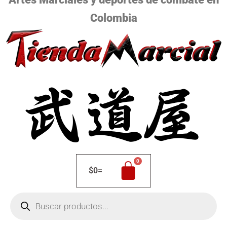
Colombia
$
0
=
Búsqueda
de
productos