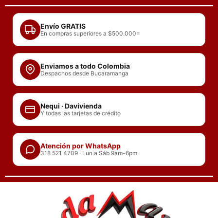
Ir
al
Envío GRATIS
contenido
En compras superiores a $500.000=
Enviamos a todo Colombia
Despachos desde Bucaramanga
Nequi · Davivienda
Y todas las tarjetas de crédito
Atención por WhatsApp
318 521 4709 · Lun a Sáb 9am-6pm