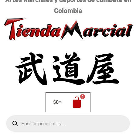
Colombia
$
0
=
Búsqueda
de
productos