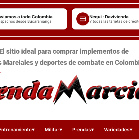
viamos a todo Colombia
Nequi · Davivienda
spachos desde Bucaramanga
Y todas las tarjetas de crédit
El sitio ideal para comprar implementos de
s Marciales y deportes de combate en Colomb
Entrenamiento
Militar
Prendas
Variedades
▼
▼
▼
▼