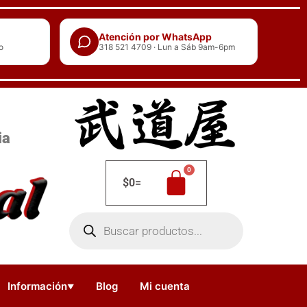
Atención por WhatsApp
o
318 521 4709 · Lun a Sáb 9am-6pm
ia
$
0
=
Búsqueda
de
productos
Información
Blog
Mi cuenta
▼