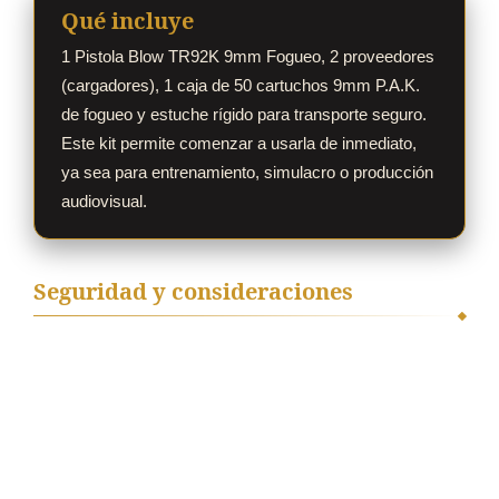
Qué incluye
1 Pistola Blow TR92K 9mm Fogueo, 2 proveedores
(cargadores), 1 caja de 50 cartuchos 9mm P.A.K.
de fogueo y estuche rígido para transporte seguro.
Este kit permite comenzar a usarla de inmediato,
ya sea para entrenamiento, simulacro o producción
audiovisual.
Seguridad y consideraciones
Dispara únicamente cartuchos de fogueo 9mm P.A.K.; no
lanza proyectil. Aun así, la detonación libera gases a alta
presión por la boca del cañón, por lo que nunca debe
apuntarse ni dispararse cerca de otra persona. Requiere
uso responsable y conforme a la normativa local.
Almacena en un lugar seco y fuera del alcance de niños.