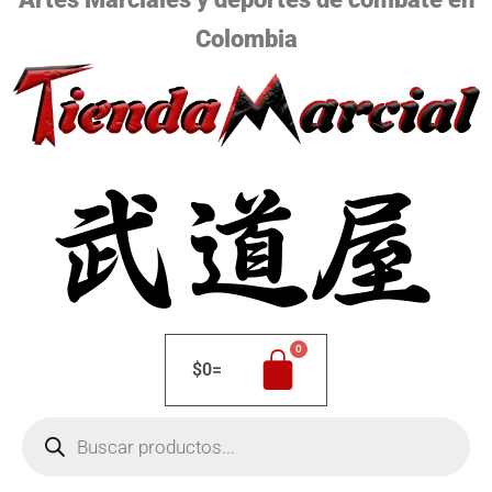
Colombia
$
0
=
Búsqueda
de
productos