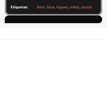
Etiquetas:
9mm
,
blow
,
fogueo
,
militar
,
pistola
Descripción
La
Pistola Blow TR92K 9mm Fogueo – Fumé
es una
réplica semiautomática de alta calidad, fabricada en
Turquía, diseñada para ofrecer una experiencia realista en
entrenamientos, simulaciones y producciones
audiovisuales. Su construcción robusta en full metal y
polímero ABS brinda excelente equilibrio, durabilidad y
sensación auténtica en mano. Utiliza munición
9mm P.A.K.
de fogueo
, generando detonación sonora y retroceso
similar al de un arma real, pero sin proyectil, ideal para
prácticas controladas y escenarios que requieren realismo