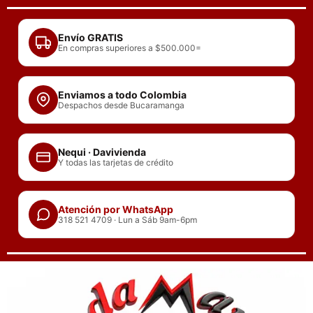
Ir
al
Envío GRATIS
contenido
En compras superiores a $500.000=
Enviamos a todo Colombia
Despachos desde Bucaramanga
Nequi · Davivienda
Y todas las tarjetas de crédito
Atención por WhatsApp
318 521 4709 · Lun a Sáb 9am-6pm