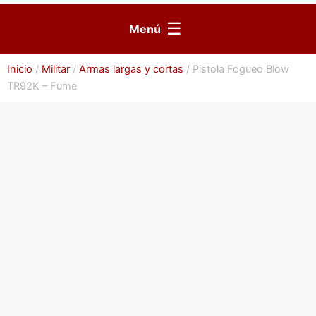
☰
Menú
Inicio
/
Militar
/
Armas largas y cortas
/ Pistola Fogueo Blow
TR92K – Fume