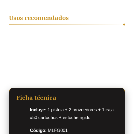
Usos recomendados
Entrenamientos y simulacros de seguridad.
Prácticas de manipulación responsable.
Formación en academias de seguridad.
Representaciones teatrales y producciones
cinematográficas.
Señalización y eventos especiales autorizados.
Ficha técnica
Incluye:
1 pistola + 2 proveedores + 1 caja
x50 cartuchos + estuche rígido
Código:
MLFG001