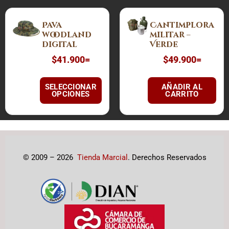
la
la
Este
página
página
Pava
Cantimplora
producto
woodland
militar –
de
de
tiene
digital
Verde
producto
producto
múltiples
$
41.900
=
$
49.900
=
variantes.
Las
SELECCIONAR
AÑADIR AL
opciones
OPCIONES
CARRITO
se
pueden
elegir
en
la
© 2009 – 2026
Tienda Marcial
. Derechos Reservados
página
de
producto