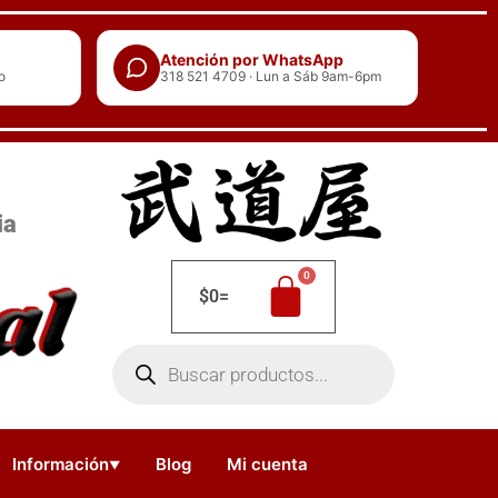
Atención por WhatsApp
o
318 521 4709 · Lun a Sáb 9am-6pm
ia
$
0
=
Búsqueda
de
productos
Información
Blog
Mi cuenta
▼