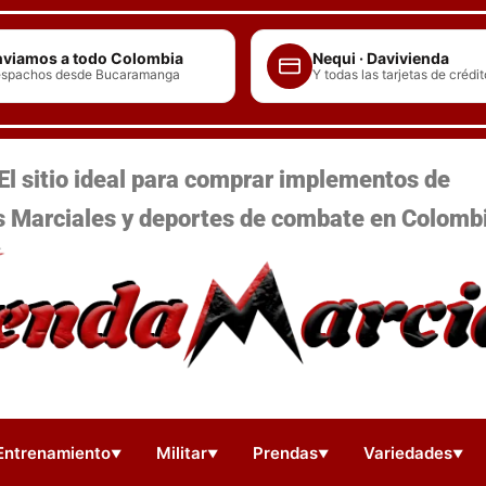
viamos a todo Colombia
Nequi · Davivienda
spachos desde Bucaramanga
Y todas las tarjetas de crédit
El sitio ideal para comprar implementos de
s Marciales y deportes de combate en Colomb
Entrenamiento
Militar
Prendas
Variedades
▼
▼
▼
▼