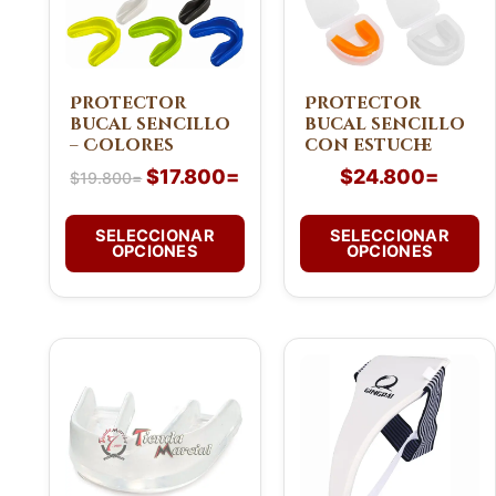
Las
Las
opciones
opciones
se
se
pueden
pueden
Protector
Protector
bucal sencillo
bucal sencillo
elegir
elegir
– Colores
con estuche
en
en
$
17.800
=
$
24.800
=
la
la
$
19.800
=
página
página
de
de
SELECCIONAR
SELECCIONAR
OPCIONES
OPCIONES
producto
producto
Este
producto
tiene
múltiples
variantes.
Las