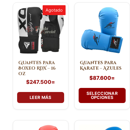
Este
Agotado
producto
tiene
múltiples
variantes.
Las
opciones
se
pueden
Guantes para
Guantes para
Boxeo RDX – 16
Karate – Azules
elegir
oz
en
$
87.600
=
$
247.500
=
la
página
SELECCIONAR
de
LEER MÁS
OPCIONES
producto
Este
Este