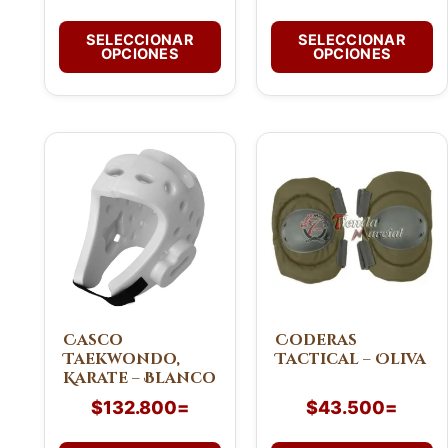
página
página
de
de
SELECCIONAR
SELECCIONAR
OPCIONES
OPCIONES
producto
producto
Este
producto
tiene
múltiples
variantes.
Las
opciones
se
pueden
Casco
Coderas
Taekwondo,
Tactical – Oliva
elegir
Karate – Blanco
en
$
132.800
=
$
43.500
=
la
página