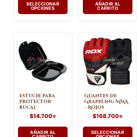
de
SELECCIONAR
AÑADIR AL
OPCIONES
CARRITO
producto
Este
producto
tiene
múltiples
variantes.
Las
opciones
se
pueden
Estuche para
Guantes de
protector
Grappling MMA
elegir
bucal
– Rojos
en
$
14.700
=
$
168.700
=
la
página
de
AÑADIR AL
SELECCIONAR
CARRITO
OPCIONES