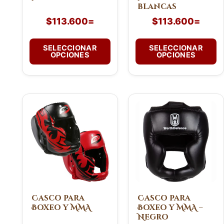
blancas
en
en
$
113.600
=
$
113.600
=
la
la
página
página
de
de
SELECCIONAR
SELECCIONAR
OPCIONES
OPCIONES
producto
producto
Este
producto
tiene
múltiples
variantes.
Las
opciones
se
pueden
Casco para
Casco para
Boxeo y MMA
Boxeo y MMA –
elegir
Negro
en