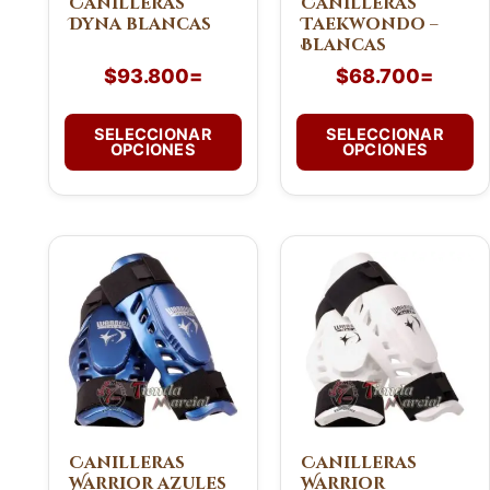
Canilleras
Canilleras
Dyna blancas
Taekwondo –
elegir
elegir
Blancas
en
en
$
93.800
=
$
68.700
=
la
la
página
página
de
de
SELECCIONAR
SELECCIONAR
OPCIONES
OPCIONES
producto
producto
Este
Este
producto
producto
tiene
tiene
múltiples
múltiples
variantes.
variantes.
Las
Las
opciones
opciones
se
se
pueden
pueden
Canilleras
Canilleras
Warrior azules
Warrior
elegir
elegir