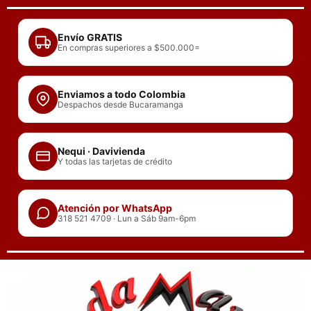
Ir
al
Envío GRATIS
contenido
En compras superiores a $500.000=
Enviamos a todo Colombia
Despachos desde Bucaramanga
Nequi · Davivienda
Y todas las tarjetas de crédito
Atención por WhatsApp
318 521 4709 · Lun a Sáb 9am-6pm