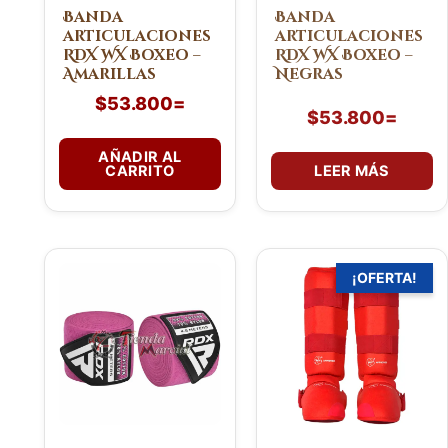
Banda
Banda
articulaciones
articulaciones
RDX WX Boxeo –
RDX WX Boxeo –
Amarillas
Negras
$
53.800
=
$
53.800
=
AÑADIR AL
CARRITO
LEER MÁS
El
El
Este
¡OFERTA!
precio
preci
producto
original
actua
tiene
era:
es:
múltiples
$144.800=.
$114
variantes.
Las
opciones
se