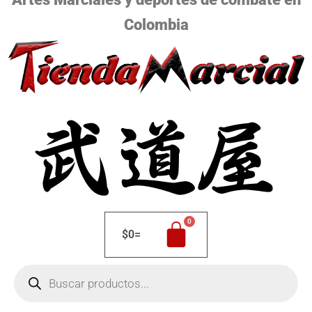
Colombia
$
0
=
Búsqueda
de
productos