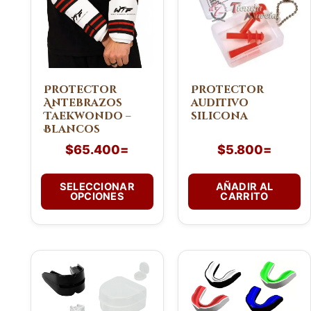
múltiples
variantes.
Las
opciones
se
pueden
Protector
Protector
Antebrazos
auditivo
elegir
Taekwondo –
silicona
en
Blancos
la
$
65.400
=
$
5.800
=
página
de
SELECCIONAR
AÑADIR AL
producto
OPCIONES
CARRITO
Este
Este
producto
producto
tiene
tiene
múltiples
múltiples