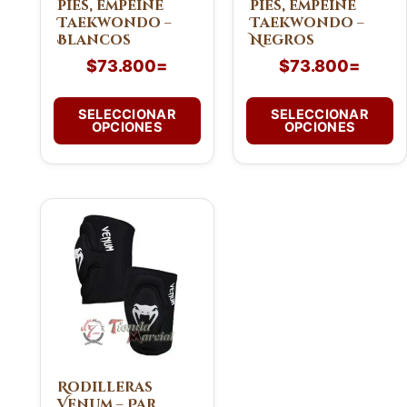
pies, empeine
pies, empeine
elegir
elegir
Taekwondo –
Taekwondo –
en
en
Blancos
Negros
la
la
$
73.800
=
$
73.800
=
página
página
de
de
SELECCIONAR
SELECCIONAR
producto
producto
OPCIONES
OPCIONES
Este
producto
tiene
múltiples
variantes.
Las
opciones
se
pueden
Rodilleras
Venum – Par
elegir