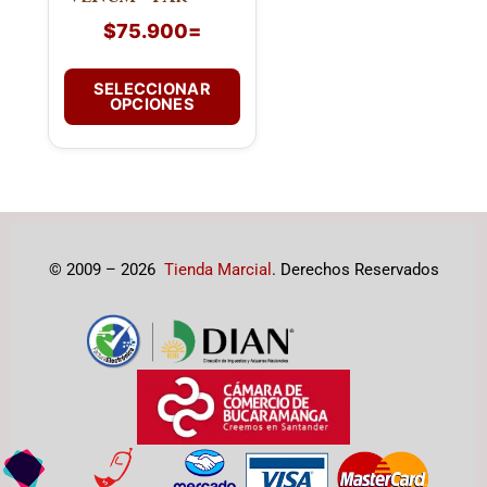
en
$
75.900
=
la
página
SELECCIONAR
de
OPCIONES
producto
© 2009 – 2026
Tienda Marcial
. Derechos Reservados