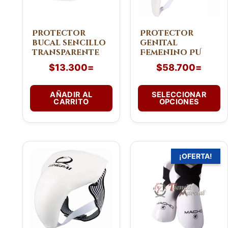
opciones
se
pueden
Protector
Protector
bucal sencillo
genital
elegir
transparente
Femenino PU
en
$
13.300
=
$
58.700
=
la
página
de
AÑADIR AL
SELECCIONAR
CARRITO
OPCIONES
producto
El
El
Este
Este
¡OFERTA!
precio
preci
producto
producto
original
actua
tiene
tiene
era:
es:
múltiples
múltiples
$129.800=.
$92.8
variantes.
variantes.
Las
Las
opciones
opciones