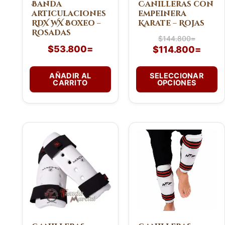
pueden
Banda
Canilleras con
articulaciones
empeinera
elegir
RDX WX Boxeo –
Karate – Rojas
en
Rosadas
la
$
144.800
=
$
53.800
=
$
114.800
=
página
de
producto
AÑADIR AL
SELECCIONAR
CARRITO
OPCIONES
Este
Este
producto
producto
tiene
tiene
múltiples
múltiples
variantes.
variantes.
Las
Las
opciones
opciones
se
se
pueden
pueden