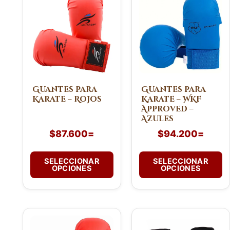
producto
producto
tiene
tiene
múltiples
múltiples
variantes.
variantes.
Las
Las
opciones
opciones
se
se
pueden
pueden
Guantes para
Guantes para
Karate – Rojos
Karate – WKF
elegir
elegir
Approved –
en
en
Azules
la
la
$
87.600
=
$
94.200
=
página
página
de
de
SELECCIONAR
SELECCIONAR
producto
producto
OPCIONES
OPCIONES
Este
Este
producto
producto