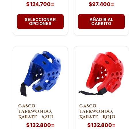
$
124.700
=
$
97.400
=
la
página
de
SELECCIONAR
AÑADIR AL
OPCIONES
CARRITO
producto
Este
Este
producto
producto
tiene
tiene
múltiples
múltiples
variantes.
variantes.
Las
Las
opciones
opciones
se
se
pueden
pueden
Casco
Casco
Taekwondo,
Taekwondo,
elegir
elegir
Karate – Azul
Karate – Rojo
en
en
$
132.800
=
$
132.800
=
la
la