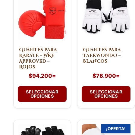
tiene
tiene
múltiples
múltiples
variantes.
variantes.
Las
Las
opciones
opciones
se
se
pueden
pueden
Guantes para
Guantes para
Karate – WKF
Taekwondo –
elegir
elegir
Approved –
Blancos
en
en
Rojos
la
la
$
94.200
=
$
78.900
=
página
página
de
de
SELECCIONAR
SELECCIONAR
producto
producto
OPCIONES
OPCIONES
El
El
Este
Este
¡OFERTA!
precio
p
producto
producto