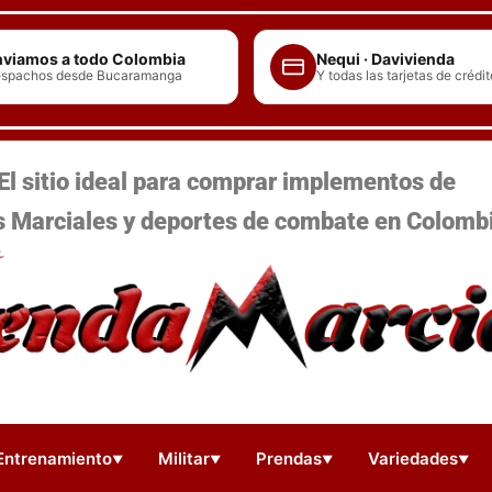
viamos a todo Colombia
Nequi · Davivienda
spachos desde Bucaramanga
Y todas las tarjetas de crédit
El sitio ideal para comprar implementos de
s Marciales y deportes de combate en Colomb
Entrenamiento
Militar
Prendas
Variedades
▼
▼
▼
▼