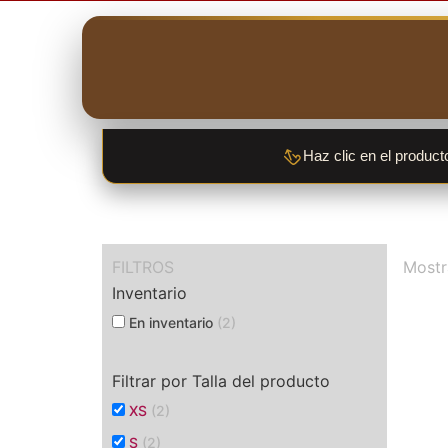
Haz clic en el product
FILTROS
Mostr
Inventario
En inventario
(2)
Filtrar por Talla del producto
XS
(2)
S
(2)