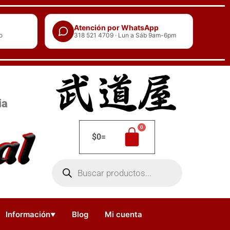
Atención por WhatsApp
o
318 521 4709 · Lun a Sáb 9am-6pm
ia
$
0
=
Búsqueda
de
productos
Información
Blog
Mi cuenta
▼