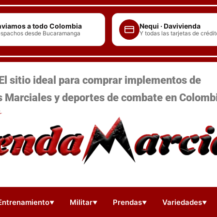
viamos a todo Colombia
Nequi · Davivienda
spachos desde Bucaramanga
Y todas las tarjetas de crédit
El sitio ideal para comprar implementos de
s Marciales y deportes de combate en Colomb
Entrenamiento
Militar
Prendas
Variedades
▼
▼
▼
▼