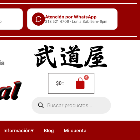
Atención por WhatsApp
o
318 521 4709 · Lun a Sáb 9am-6pm
ia
$
0
=
Búsqueda
de
productos
Información
Blog
Mi cuenta
▼