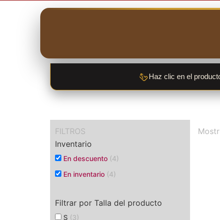
Haz clic en el product
FILTROS
Mostr
Inventario
En descuento
(4)
En inventario
(4)
Filtrar por Talla del producto
S
(3)