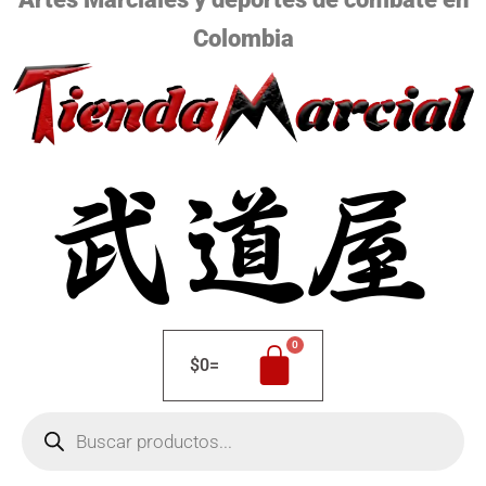
Colombia
$
0
=
Búsqueda
de
productos