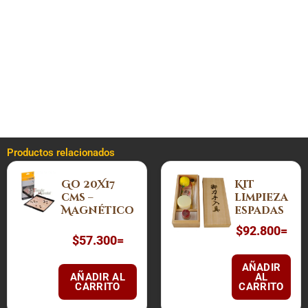
– Fábula – Kitchen Samurai
– El último cí­rculo
– Armas (El Nunchaku)
– Secuencia técnica
Productos relacionados
Go 20X17
Kit
cms –
limpieza
Magnético
espadas
$
92.800
=
$
57.300
=
AÑADIR
AÑADIR AL
AL
CARRITO
CARRITO