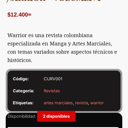
$
12.400
=
Warrior es una revista colombiana
especializada en Manga y Artes Marciales,
con temas variados sobre aspectos técnicos e
históricos.
Código:
CURV001
Categoría:
Revistas
Etiquetas:
artes marciales
,
revista
,
warrior
Warrior
Disponibilidad:
2 disponibles
-
Volumen