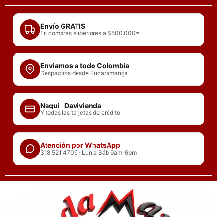
Ir
al
Envío GRATIS
contenido
En compras superiores a $500.000=
Enviamos a todo Colombia
Despachos desde Bucaramanga
Nequi · Davivienda
Y todas las tarjetas de crédito
Atención por WhatsApp
318 521 4709 · Lun a Sáb 9am-6pm