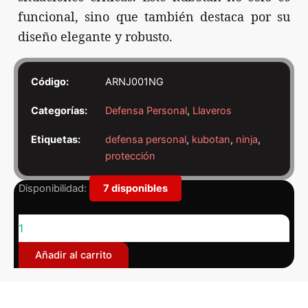
funcional, sino que también destaca por su
diseño elegante y robusto.
Código:
ARNJ001NG
Categorías:
Defensa Personal
,
Llaveros
Etiquetas:
defensa personal
,
kubotan
,
ninja
,
protección
Ninja
Disponibilidad:
7 disponibles
Kubotan
Defensa
Personal
-
Añadir al carrito
Negro
cantidad
Descripción