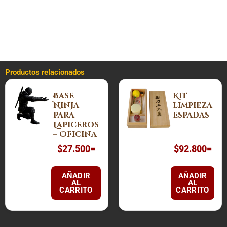
Especificaciones del Producto:
Peso:
44 gramos
¡Protección eficaz y discreta siempre contigo!
Productos relacionados
Base
Kit
Ninja
limpieza
para
espadas
Lapiceros
– Oficina
$
27.500
=
$
92.800
=
AÑADIR
AÑADIR
AL
AL
CARRITO
CARRITO