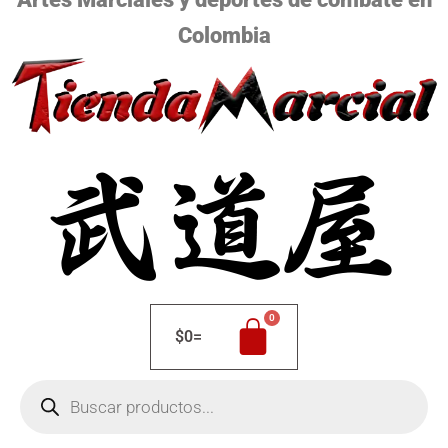
Colombia
$
0
=
Búsqueda
de
productos