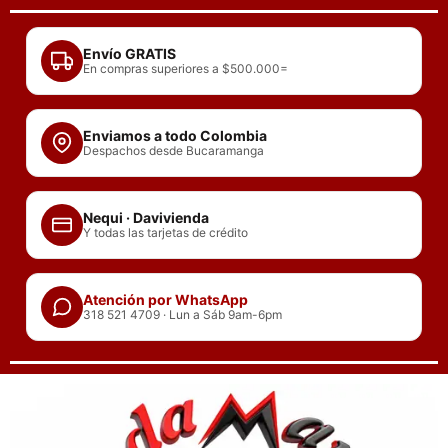
Ir
al
Envío GRATIS
contenido
En compras superiores a $500.000=
Enviamos a todo Colombia
Despachos desde Bucaramanga
Nequi · Davivienda
Y todas las tarjetas de crédito
Atención por WhatsApp
318 521 4709 · Lun a Sáb 9am-6pm