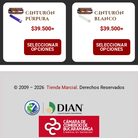
Este
Este
Cinturón
Cinturón
producto
producto
púrpura
blanco
tiene
tiene
$
39.500
=
$
39.500
=
múltiples
múltiples
variantes.
variantes.
Las
Las
SELECCIONAR
SELECCIONAR
OPCIONES
OPCIONES
opciones
opciones
se
se
pueden
pueden
elegir
elegir
en
en
la
la
© 2009 – 2026
Tienda Marcial
. Derechos Reservados
página
página
de
de
producto
producto