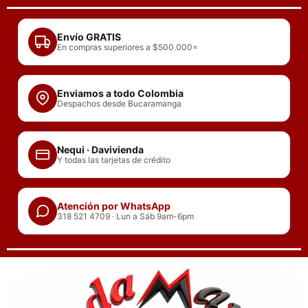
Ir
al
Envío GRATIS
contenido
En compras superiores a $500.000=
Enviamos a todo Colombia
Despachos desde Bucaramanga
Nequi · Davivienda
Y todas las tarjetas de crédito
Atención por WhatsApp
318 521 4709 · Lun a Sáb 9am-6pm