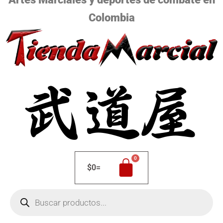
Colombia
$
0
=
Búsqueda
de
productos