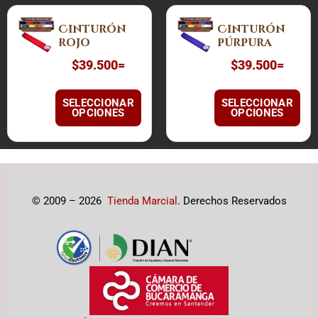
Este
Este
Cinturón
Cinturón
producto
producto
rojo
púrpura
tiene
tiene
$
39.500
=
$
39.500
=
múltiples
múltiples
variantes.
variantes.
Las
Las
SELECCIONAR
SELECCIONAR
OPCIONES
OPCIONES
opciones
opciones
se
se
pueden
pueden
elegir
elegir
en
en
la
la
© 2009 – 2026
Tienda Marcial
. Derechos Reservados
página
página
de
de
producto
producto