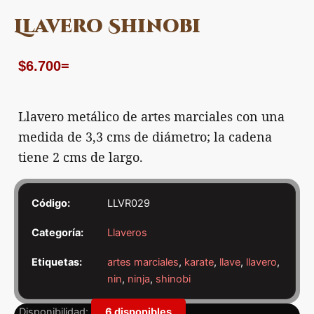
Llavero Shinobi
$
6.700
=
Llavero metálico de artes marciales con una
medida de 3,3 cms de diámetro; la cadena
tiene 2 cms de largo.
Código:
LLVR029
Categoría:
Llaveros
Etiquetas:
artes marciales
,
karate
,
llave
,
llavero
,
nin
,
ninja
,
shinobi
Llavero
Disponibilidad:
6 disponibles