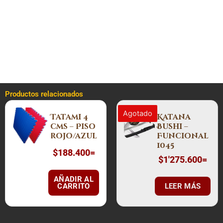
reconocimiento y guerra de guerrillas, con el afán de
desestabilizar al ejército enemigo, obtener información vital
de la posición de sus tropas o lograr una ventaja importante
que pudiera ser decisiva en el campo de batalla.
Productos relacionados
Agotado
Tatami 4
Katana
cms – Piso
Bushi –
rojo/azul
Funcional
1045
$
188.400
=
$
1'275.600
=
AÑADIR AL
CARRITO
LEER MÁS