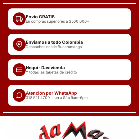
Ir
al
Envío GRATIS
contenido
En compras superiores a $500.000=
Enviamos a todo Colombia
Despachos desde Bucaramanga
Nequi · Davivienda
Y todas las tarjetas de crédito
Atención por WhatsApp
318 521 4709 · Lun a Sáb 9am-6pm