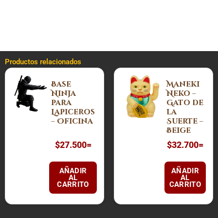
Tienen una altura de 53 centímetros y un diámetro de 24
cms.
Productos relacionados
Base
Maneki
Ninja
Neko –
para
Gato de
Lapiceros
la
– Oficina
Suerte –
Beige
$
27.500
=
$
32.700
=
AÑADIR
AÑADIR
AL
AL
CARRITO
CARRITO