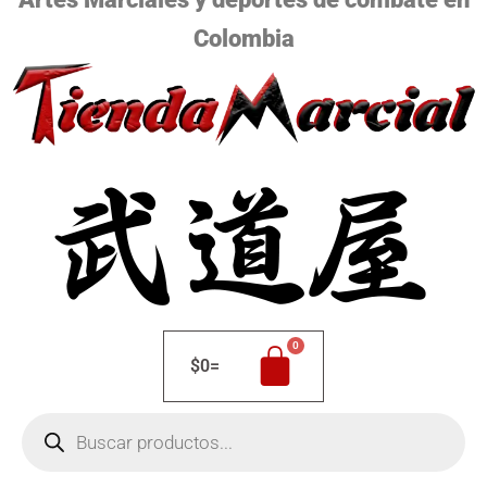
Colombia
$
0
=
Búsqueda
de
productos