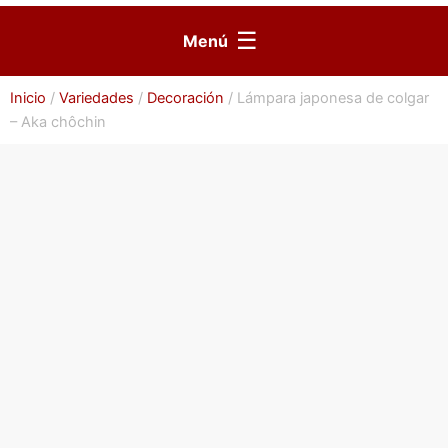
☰
Menú
Inicio
/
Variedades
/
Decoración
/ Lámpara japonesa de colgar
– Aka chôchin