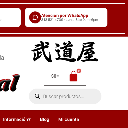
Atención por WhatsApp
o
318 521 4709 · Lun a Sáb 9am-6pm
ia
$
0
=
Búsqueda
de
productos
Información
Blog
Mi cuenta
▼