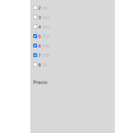
2
(9)
3
(10)
4
(10)
5
(10)
6
(10)
7
(10)
8
(1)
Precio