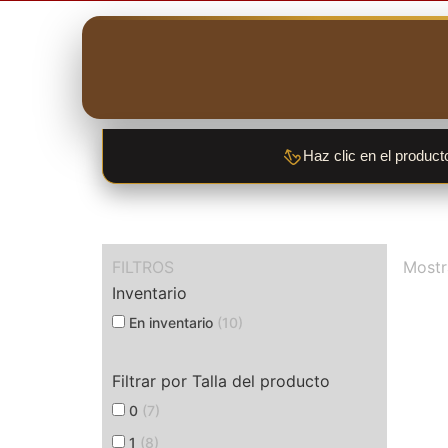
Haz clic en el product
FILTROS
Mostr
Inventario
En inventario
(10)
Filtrar por Talla del producto
0
(7)
1
(8)