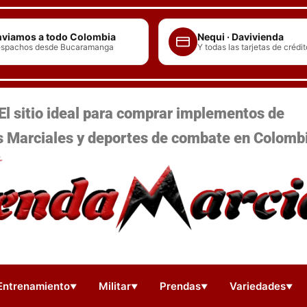
viamos a todo Colombia
Nequi · Davivienda
spachos desde Bucaramanga
Y todas las tarjetas de crédit
El sitio ideal para comprar implementos de
s Marciales y deportes de combate en Colomb
Entrenamiento
Militar
Prendas
Variedades
▼
▼
▼
▼